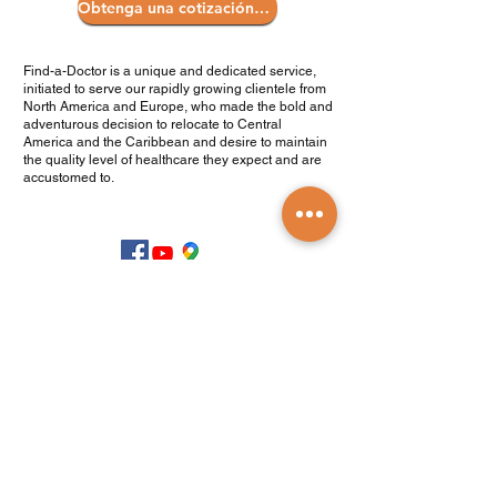
Obtenga una cotización gratis
Find-a-Doctor is a unique and dedicated service,
initiated to serve our rapidly growing clientele from
North America and Europe, who made the bold and
adventurous decision to relocate to Central
America and the Caribbean and desire to maintain
the quality level of healthcare they expect and are
accustomed to.
.com en Español
Productos y servicios
Encontrar un doctor
Seguro de salud
Planes de Medicare
Seguro de vida en el extranjero
Seguro médico de viaje
Seguro de vida en el extranjero