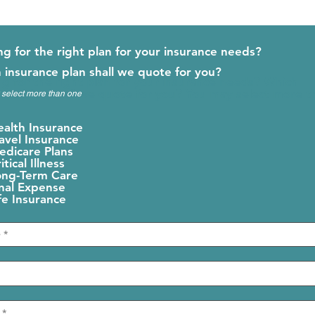
ng for the right plan for your insurance needs?
 insurance plan shall we quote for you?
g for the right plan for your insurance needs? Which
 plan shall we quote for you? You may select more than
select more than one
alth Insurance
avel Insurance
edicare Plans
itical Illness
ong-Term Care
nal Expense
fe Insurance