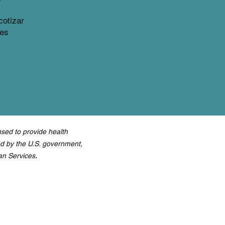
cotizar
les
sed to provide health
ed by the U.S. government,
.
an Services
AccessHMO LLC
12955 Biscayne Blvd.
Miami, Florida 33181-2021, EE.