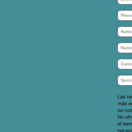
Las r
más ec
se com
No ofr
el tie
necesi