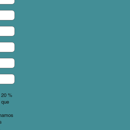
n 20 %
 que
omamos
s
a