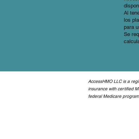
dispon
Al ten
los pl
para u
Se req
calcul
AccessHMO LLC is a regist
insurance with certified 
federal Medicare program,
Productos y servicios
Empresa
Encontrar un doctor
Sobre noso
Seguro de salud
Red de pro