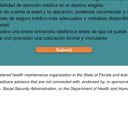
ibilidad de atención médica en el destino elegido.
er en cuenta la edad y la ubicación, podemos recomendar y 
anes de seguro médico más adecuados y rentables disponib
sted.
uiere una breve entrevista telefónica antes de que se pueda
ar con precisión una cotización formal y vinculante
Submit
ered health maintenance organization in the State of Florida and licen
Medicare advisors that are not connected with, endorsed by, or sponsor
 Social Security Administration, or the Department of Health and Hum
 y asociaciones
Obtener acceso
tros
Obtener cotización
veedores de atención médica
Preguntas frecuentes